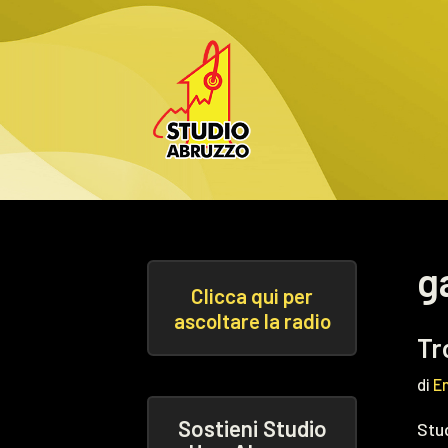
Vai
al
contenuto
g
Clicca qui per
ascoltare la radio
Tr
di
E
Sostieni Studio
Stud