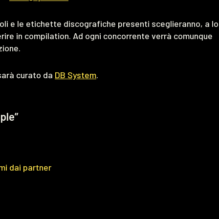
evoli e le etichette discografiche presenti sceglieranno, a l
nserire in compilation. Ad ogni concorrente verrà comunque
zione.
e sarà curato da
DB System
.
ple”
mi dai partner