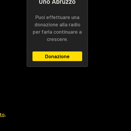
Uno Abruzzo
Puoi effettuare una
donazione alla radio
per farla continuare a
crescere.
Donazione
to
,