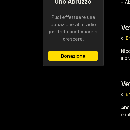
Uno Abruzzo
– Al
Puoi effettuare una
donazione alla radio
Ve
per farla continuare a
di
E
crescere.
Nico
Donazione
il b
Ve
di
E
Anch
è in