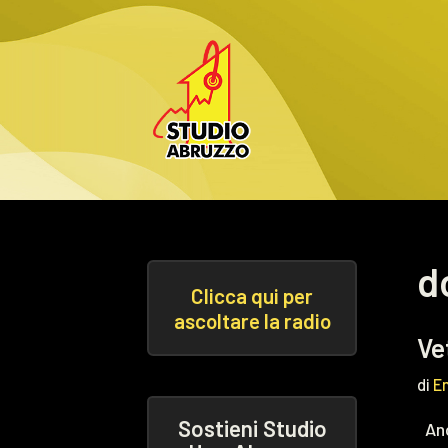
Vai
al
contenuto
d
Clicca qui per
ascoltare la radio
Ve
di
E
Sostieni Studio
Ano