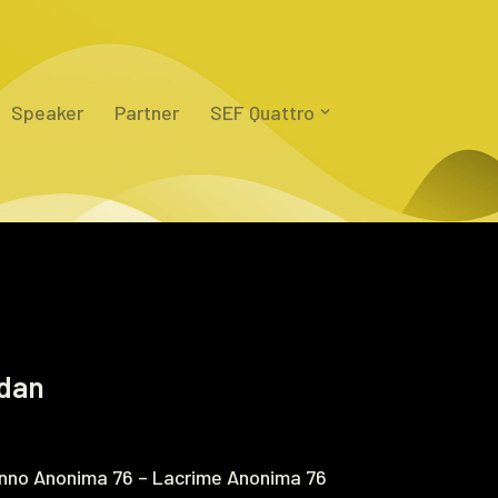
Speaker
Partner
SEF Quattro
rdan
nno Anonima 76 – Lacrime Anonima 76