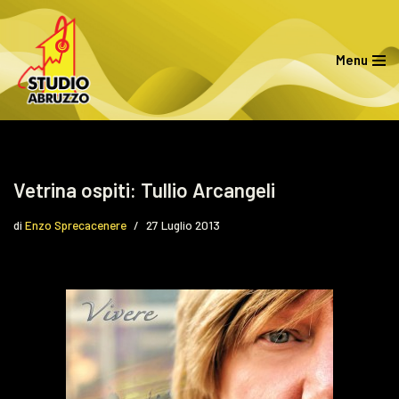
Vai
Menu
al
contenuto
Vetrina ospiti: Tullio Arcangeli
di
Enzo Sprecacenere
27 Luglio 2013