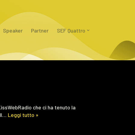
Speaker
Partner
SEF Quattro
 KissWebRadio che ci ha tenuto la
 Il…
Leggi tutto »