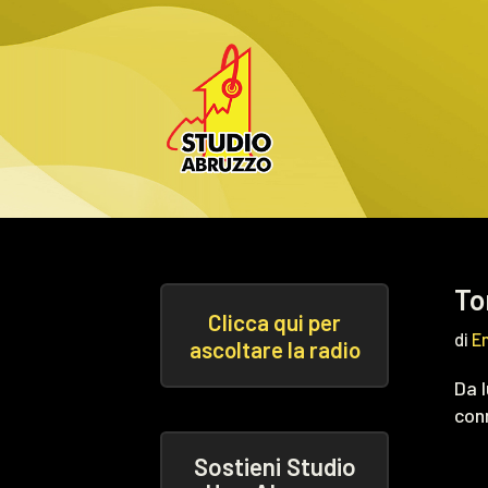
Vai
al
contenuto
To
Clicca qui per
di
E
ascoltare la radio
Da 
conn
Sostieni Studio