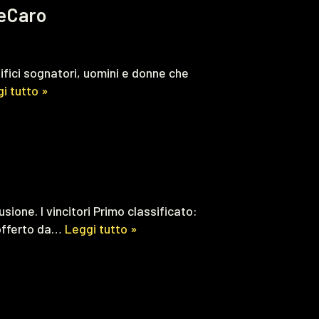
DeCaro
ifici sognatori, uomini e donne che
i tutto »
sione. I vincitori Primo classificato:
 offerto da…
Leggi tutto »