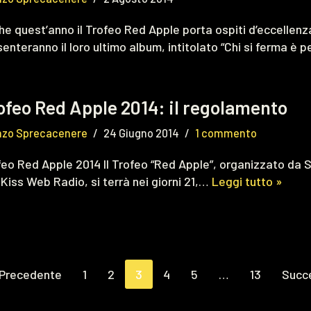
e quest’anno il Trofeo Red Apple porta ospiti d’eccellenza. 
enteranno il loro ultimo album, intitolato “Chi si ferma è 
ofeo Red Apple 2014: il regolamento
nzo Sprecacenere
24 Giugno 2014
1 commento
feo Red Apple 2014 Il Trofeo “Red Apple”, organizzato da 
Kiss Web Radio, si terrà nei giorni 21,…
Leggi tutto »
 Precedente
1
2
3
4
5
…
13
Succ