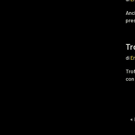
Anch
pres
Tr
di
E
Tro
con 
«