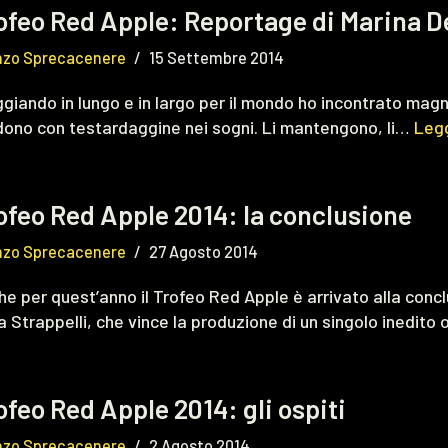
ofeo Red Apple: Reportage di Marina 
nzo Sprecacenere
15 Settembre 2014
giando in lungo e in largo per il mondo ho incontrato magn
dono con testardaggine nei sogni. Li mantengono, li…
Legg
ofeo Red Apple 2014: la conclusione
nzo Sprecacenere
27 Agosto 2014
e per quest’anno il Trofeo Red Apple è arrivato alla conclu
 Strappelli, che vince la produzione di un singolo inedito
ofeo Red Apple 2014: gli ospiti
nzo Sprecacenere
2 Agosto 2014