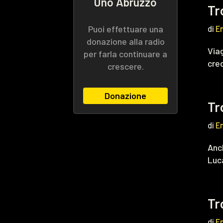
Uno Abruzzo
Tr
Puoi effettuare una
di
E
donazione alla radio
Viag
per farla continuare a
cre
crescere.
Donazione
Tr
di
E
Anch
Luca
Tr
di
E