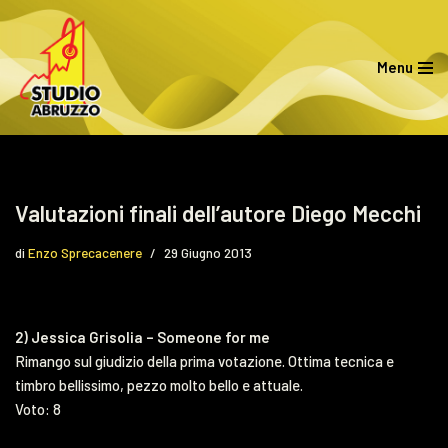
Vai
Menu
al
contenuto
Valutazioni finali dell’autore Diego Mecchi
di
Enzo Sprecacenere
29 Giugno 2013
2) Jessica Grisolia – Someone for me
Rimango sul giudizio della prima votazione. Ottima tecnica e
timbro bellissimo, pezzo molto bello e attuale.
Voto: 8