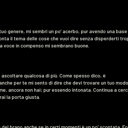
l tuo genere, mi sembri un po’ acerbo, pur avendo una base
ronta il tema delle cose che vuoi dire senza disperderti tro
sulla voce in compenso mi sembrano buone.
ascoltare qualcosa di più. Come spesso dico, è
 anche per te mi sento di dire che devi trovare un tuo mod
 me, ancora non hai; pur essendo intonata. Continua a cer
ai la porta giusta.
a del brano anche se in certi momenti è un po’ scontata. F