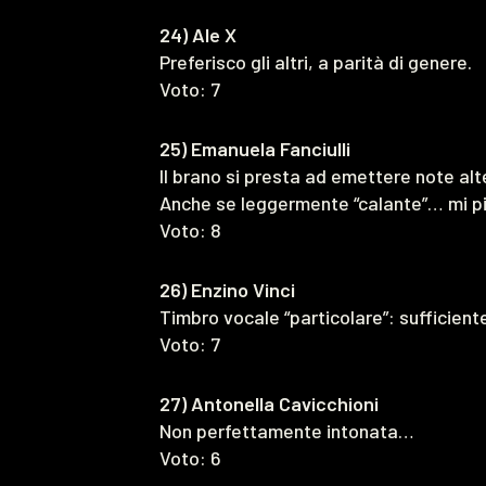
24) Ale X
Preferisco gli altri, a parità di genere.
Voto: 7
25) Emanuela Fanciulli
Il brano si presta ad emettere note alte
Anche se leggermente “calante”… mi p
Voto: 8
26) Enzino Vinci
Timbro vocale “particolare”: sufficient
Voto: 7
27) Antonella Cavicchioni
Non perfettamente intonata…
Voto: 6