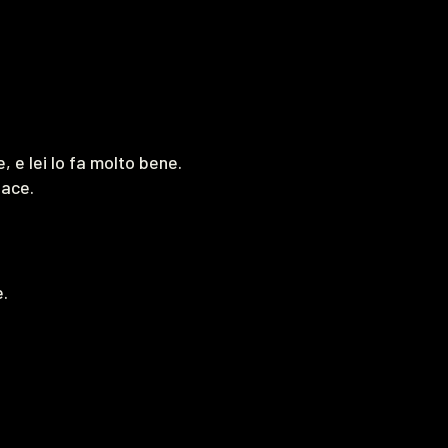
, e lei lo fa molto bene.
iace.
e.