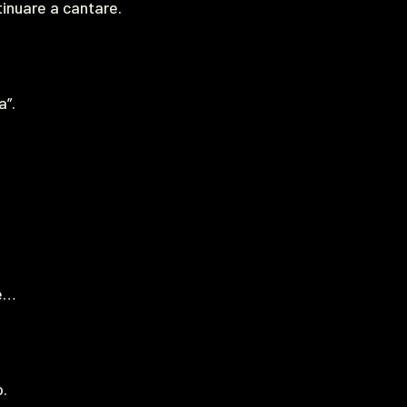
inuare a cantare.
a”.
re…
.