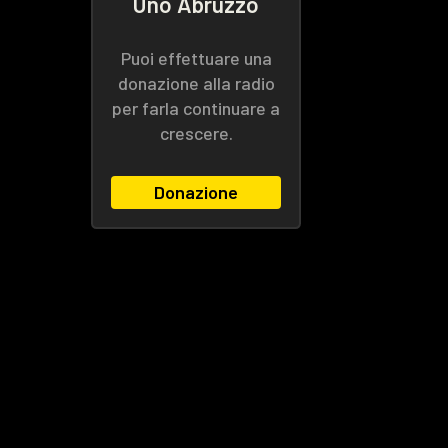
Uno Abruzzo
Puoi effettuare una
donazione alla radio
per farla continuare a
crescere.
Donazione