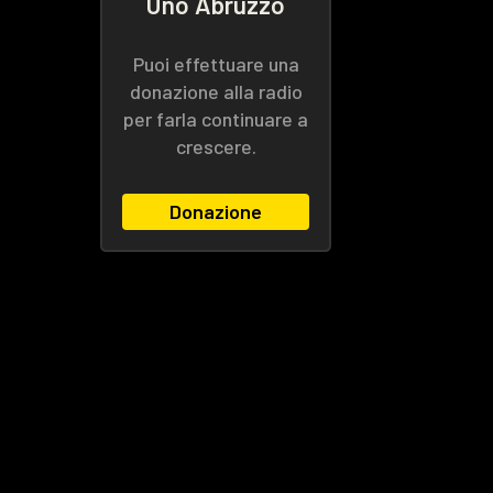
Uno Abruzzo
Puoi effettuare una
donazione alla radio
per farla continuare a
crescere.
Donazione