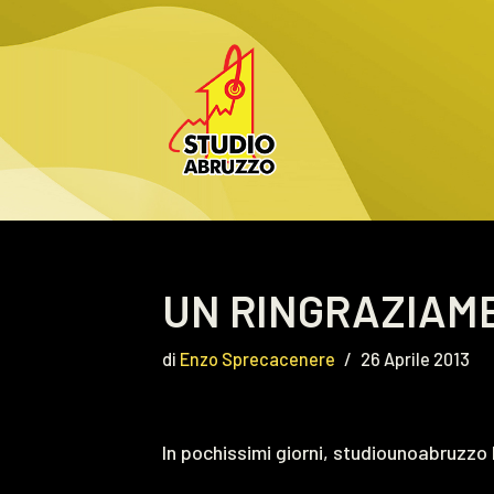
Vai
al
contenuto
UN RINGRAZIAM
di
Enzo Sprecacenere
26 Aprile 2013
In pochissimi giorni, studiounoabruzzo h