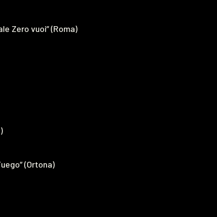
uale Zero vuoi” (Roma)
)
Fuego” (Ortona)