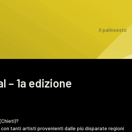
Il palinsesto
l – 1a edizione
(Chieti)?
on tanti artisti provenienti dalle più disparate regioni