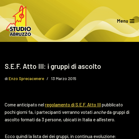
Vai
Menu
al
contenuto
S.E.F. Atto III: i gruppi di ascolto
di
Enzo Sprecacenere
13 Marzo 2015
Come anticipato nel
regolamento di S.E.F. Atto III
pubblicato
pochi giorni fa, i partecipanti verranno votati
anche
da gruppi di
ascolto formati da 3 persone, ubicati in Italia e all’estero.
Ecco quindi la lista dei dei gruppi, in continua evoluzione: