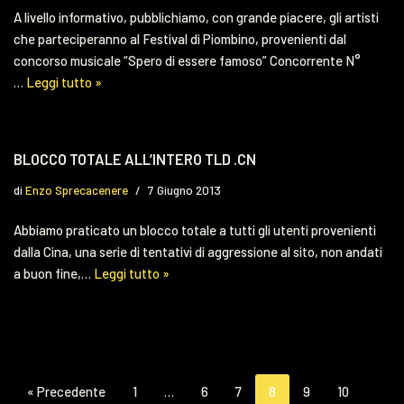
A livello informativo, pubblichiamo, con grande piacere, gli artisti
che parteciperanno al Festival di Piombino, provenienti dal
concorso musicale “Spero di essere famoso” Concorrente N°
…
Leggi tutto »
BLOCCO TOTALE ALL’INTERO TLD .CN
di
Enzo Sprecacenere
7 Giugno 2013
Abbiamo praticato un blocco totale a tutti gli utenti provenienti
dalla Cina, una serie di tentativi di aggressione al sito, non andati
a buon fine,…
Leggi tutto »
« Precedente
1
…
6
7
8
9
10