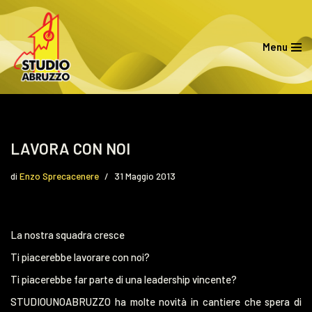
Vai
Menu
al
contenuto
LAVORA CON NOI
di
Enzo Sprecacenere
31 Maggio 2013
La nostra squadra cresce
Ti piacerebbe lavorare con noi?
Ti piacerebbe far parte di una leadership vincente?
STUDIOUNOABRUZZO ha molte novità in cantiere che spera di