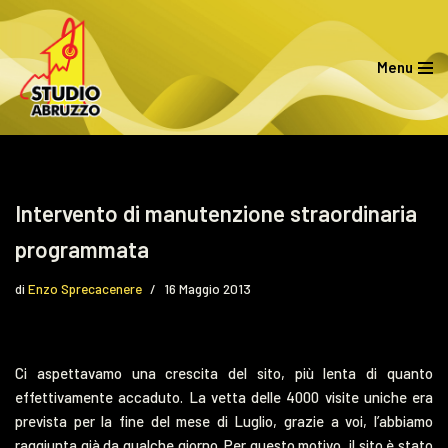
Vai
Menu
al
contenuto
Intervento di manutenzione straordinaria
programmata
di
Enzo Sprecacenere
16 Maggio 2013
Ci aspettavamo una crescita del sito, più lenta di quanto
effettivamente accaduto. La vetta delle 4000 visite uniche era
prevista per la fine del mese di Luglio, grazie a voi, l’abbiamo
raggiunta già da qualche giorno. Per questo motivo, il sito è stato